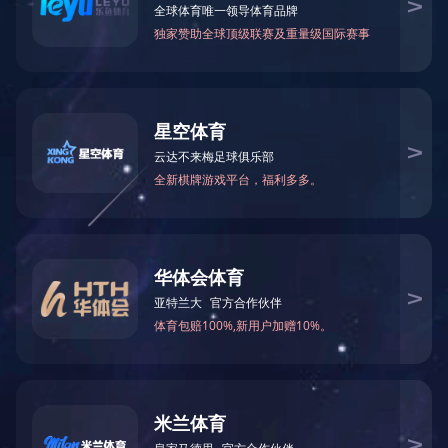
CTCO-K7325T-002/003
该产品是基于Kintex7系列676引脚封装FPGA处理器设计的全国化信
号处理模块，设计紧凑,应用简单。对插连接器设计正、反面两款，
可适应液冷、导冷及风冷等不同散热方式，具有较高的可靠性、通用
性和扩展性，能够适应恶劣的工作环境，可应用于航空航天、船舶、
兵器、能源电力、轨道交通、工业自动化等领域，为用户提供高效、
可靠的小型化信号处理解决方案。
产品文件下载
更多资料下载
产品特性