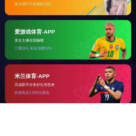
联系电话：
010-67807929
销售热线：
13070195153
客服热线：
400-619-1976
技术支持：
zhangshuhan@tasson.cn
公司地址：
北京市北京经济技术开发区科谷一街8号院6号楼6-8层 14
开云网页版页面登入界面
|
开云手机入口
|
开云手机站官方版网
层
站登录入口
|
leyu乐鱼官方web站登录入口
|
好博网页版
|
好博网
页版登录入口
|
开云·官方端网页版登录入口
|
云开平台
|
九游·体
2019Copyright All Rights Reserved Beijing Tasson Technology Ltd
京
育（jiuyou.com）官方网站
|