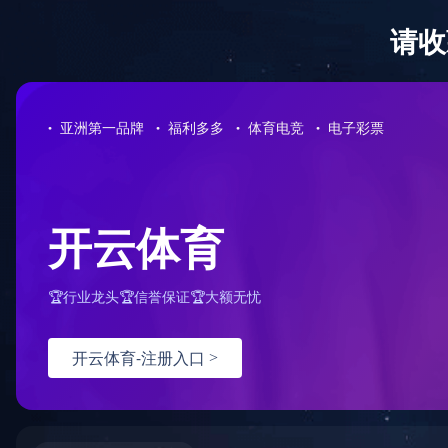
当前位置：
网站首页
>>
新闻动态
>>
新闻详情
创新创