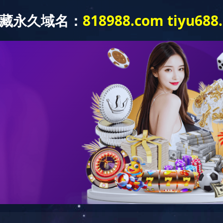
网站首页
产品中心
综合方案
关于天迅
企业大事件
新闻动态
意，敢说敢为！2018新春年会活
时间:2018-02-12 作者:国科天迅
瑞雪开颜，笑辞丁酉旧岁
万物复苏，喜迎戊戌新春